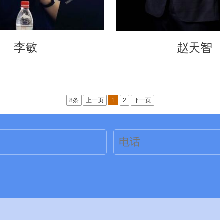
李敏
赵天智
8条
上一页
1
2
下一页