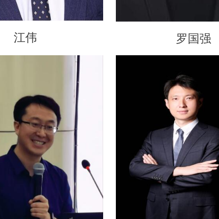
江伟
罗国强