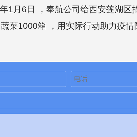
22年1月6日 ，奉航公司给西安莲湖区
、蔬菜1000箱 ，用实际行动助力疫