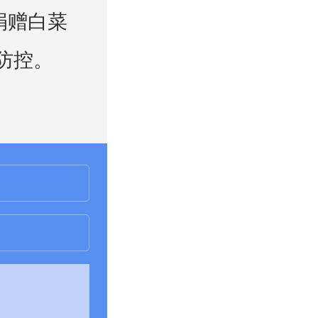
捐赠白菜
情防控。