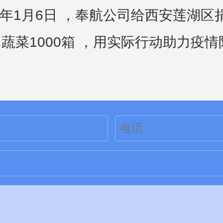
22年1月6日 ，奉航公司给西安莲湖区
、蔬菜1000箱 ，用实际行动助力疫