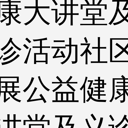
康大讲堂
诊活动社
展公益健
讲堂及义