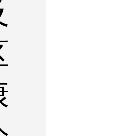
及
区
康
诊