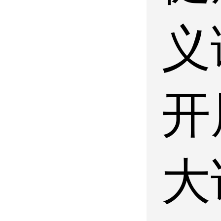
义
开
大