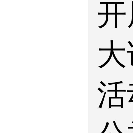
开
大
活