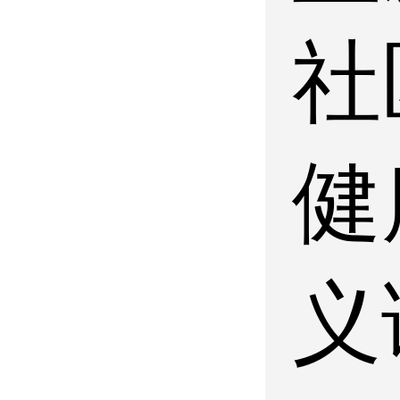
社
健
义