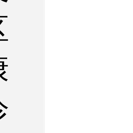
区
康
诊