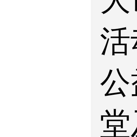
活
公
堂