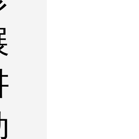
展
讲
动