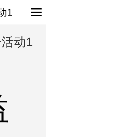
动1
活动1
益