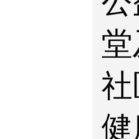
公
堂
社
健