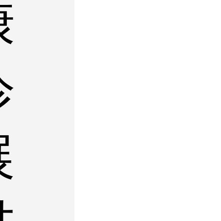
康
诊
展