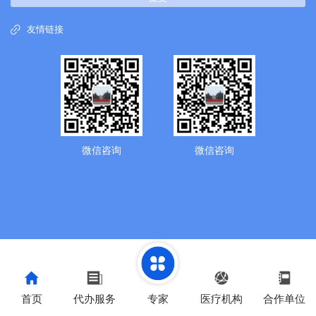
友情链接
微信咨询
微信咨询
首页
代办服务
专家
医疗机构
合作单位