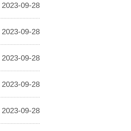
2023-09-28
2023-09-28
2023-09-28
2023-09-28
2023-09-28