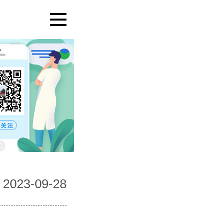
2023-09-28