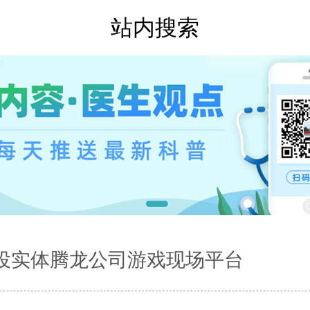
站内搜索
投实体腾龙公司游戏现场平台