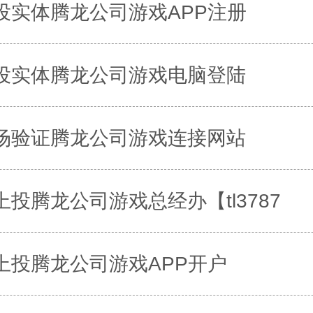
87点com】
投实体腾龙公司游戏APP注册
87点com】
投实体腾龙公司游戏电脑登陆
87点com】
场验证腾龙公司游戏连接网站
87点com】
投腾龙公司游戏总经办【tl3787
】
上投腾龙公司游戏APP开户