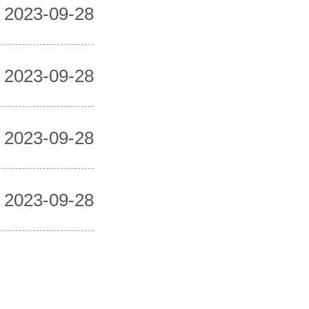
2023-09-28
2023-09-28
2023-09-28
2023-09-28